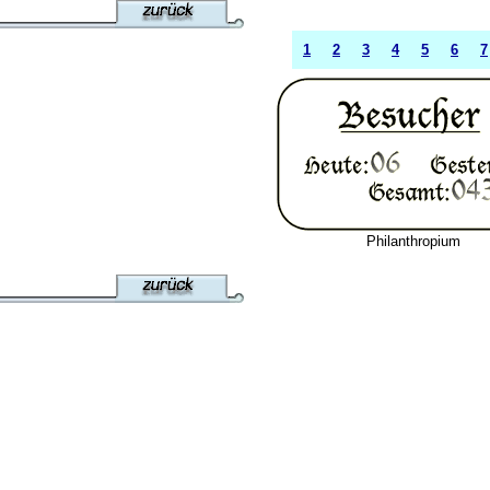
1
2
3
4
5
6
7
Philanthropium