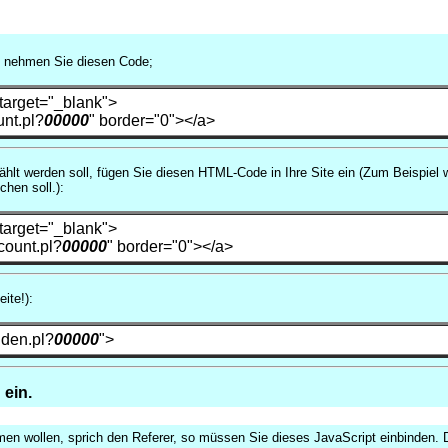
ll nehmen Sie diesen Code;
 target="_blank">
unt.pl?
00000
" border="0"></a>
ezählt werden soll, fügen Sie diesen HTML-Code in Ihre Site ein (Zum Beispie
chen soll.):
 target="_blank">
count.pl?
00000
" border="0"></a>
ite!):
dden.pl?
00000
">
 ein.
en wollen, sprich den Referer, so müssen Sie dieses JavaScript einbinden. 