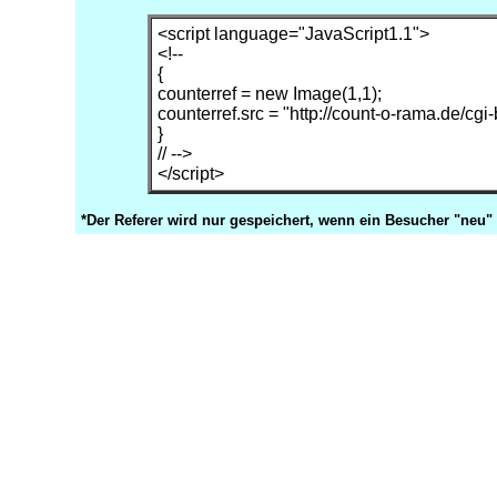
<script language="JavaScript1.1">
<!--
{
counterref = new Image(1,1);
counterref.src = "http://count-o-rama.de/cgi
}
// -->
</script>
*Der Referer wird nur gespeichert, wenn ein Besucher "neu"