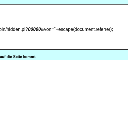
-bin/hidden.pl?
00000
&von="+escape(document.referrer);
 auf die Seite kommt.