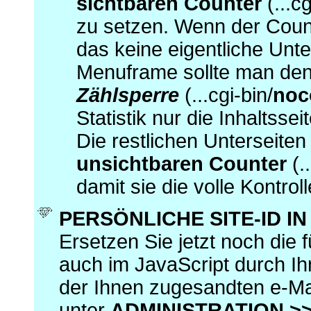
sichtbaren Counter
(...cg
zu setzen. Wenn der Coun
das keine eigentliche Unters
Menuframe sollte man de
Zählsperre
(...cgi-bin/
noc
Statistik nur die Inhaltsse
Die restlichen Unterseite
unsichtbaren Counter
(..
damit sie die volle Kontrol
PERSÖNLICHE SITE-ID I
Ersetzen Sie jetzt noch die
auch im JavaScript durch Ih
der Ihnen zugesandten e-Ma
unter
ADMINISTRATION >